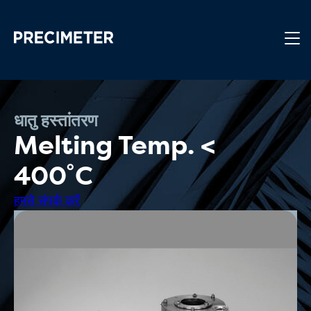
मुख्य सामग्री पर जाएं
धातु हस्तांतरण
Melting Temp. <
400˚C
हमसे संपर्क करें